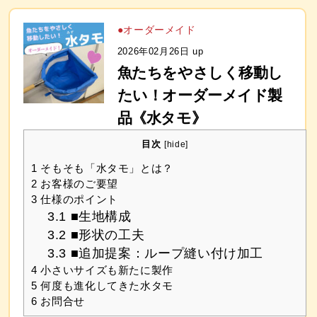
●オーダーメイド
2026年02月26日 up
魚たちをやさしく移動し
たい！オーダーメイド製
品《水タモ》
目次
[
hide
]
1
そもそも「水タモ」とは？
2
お客様のご要望
3
仕様のポイント
3.1
■生地構成
3.2
■形状の工夫
3.3
■追加提案：ループ縫い付け加工
4
小さいサイズも新たに製作
5
何度も進化してきた水タモ
6
お問合せ