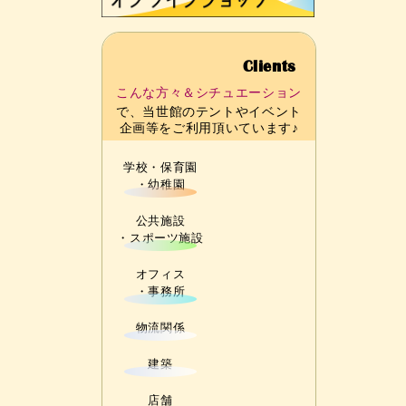
Clients
こんな方々＆シチュエーション
で、当世館の
テント
や
イベント
企画等
をご利用頂いています♪
学校・保育園
・幼稚園
公共施設
・スポーツ施設
オフィス
・事務所
物流関係
建築
店舗