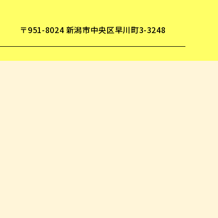
〒951-8024 新潟市中央区早川町3-3248
TEL. 025-228-1010
FAX 025-228-3604
営業 8:30 - 17:30 (土日祝/定休)
事故のない、安全なテントを。
「何故そこまでやるの？」と聞かれま
す。私たち当世館は、お客様のより豊